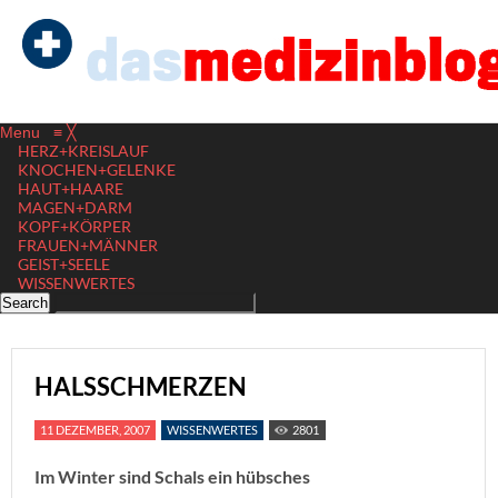
Menu
≡
╳
HERZ+KREISLAUF
KNOCHEN+GELENKE
HAUT+HAARE
MAGEN+DARM
KOPF+KÖRPER
FRAUEN+MÄNNER
GEIST+SEELE
WISSENWERTES
HALSSCHMERZEN
11 DEZEMBER, 2007
WISSENWERTES
2801
Im Winter sind Schals ein hübsches