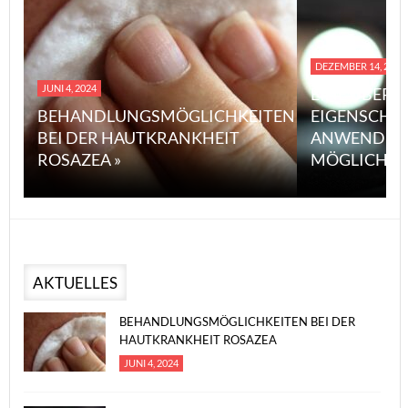
DEZEMBER 14, 2023
JUNI 4, 2024
EINE ÜBERS
BEHANDLUNGSMÖGLICHKEITEN
EIGENSCHA
BEI DER HAUTKRANKHEIT
ANWENDUN
ROSAZEA »
MÖGLICHE V
AKTUELLES
BEHANDLUNGSMÖGLICHKEITEN BEI DER
HAUTKRANKHEIT ROSAZEA
JUNI 4, 2024