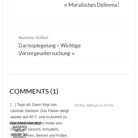
Moralisches Delimma!
«
Nächster Artikel -
Darmspiegelung – Wichtige
Vorsorgeuntersuchung
»
COMMENTS (1)
[…] Tage ab. Dann folgt das
29. Mai 2009 um 11:33 Uhr
nächste Stadium. Das Fieber steigt
wieder auf 40°C und es kommt zu
Hautveränderungen hinter den
KINDERKRANKHEIT
MASERN
Ohren, im Gesicht, Schultern,
NICHT
MEHR SO
Rumpf, Armen, Beinen und Füßen.