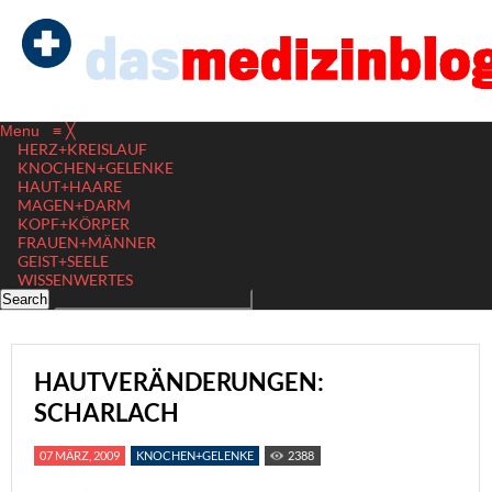
Menu
≡
╳
HERZ+KREISLAUF
KNOCHEN+GELENKE
HAUT+HAARE
MAGEN+DARM
KOPF+KÖRPER
FRAUEN+MÄNNER
GEIST+SEELE
WISSENWERTES
HAUTVERÄNDERUNGEN:
SCHARLACH
07 MÄRZ, 2009
KNOCHEN+GELENKE
2388