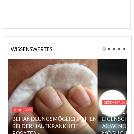
WISSENSWERTES
DEZEMBER 14, 2023
JUNI 4, 2024
EINE ÜBERS
BEHANDLUNGSMÖGLICHKEITEN
EIGENSCHA
BEI DER HAUTKRANKHEIT
ANWENDUN
ROSAZEA »
MÖGLICHE V