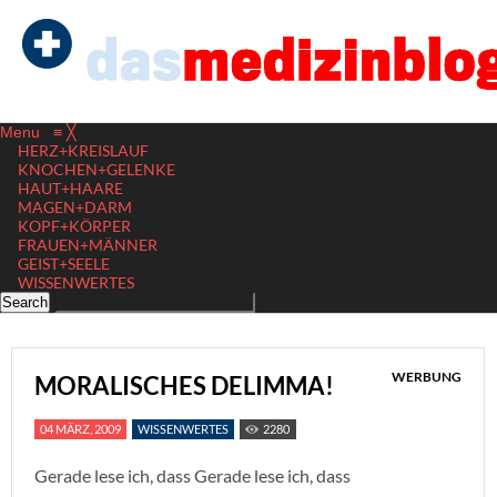
Menu
≡
╳
HERZ+KREISLAUF
KNOCHEN+GELENKE
HAUT+HAARE
MAGEN+DARM
KOPF+KÖRPER
FRAUEN+MÄNNER
GEIST+SEELE
WISSENWERTES
WERBUNG
MORALISCHES DELIMMA!
04 MÄRZ, 2009
WISSENWERTES
2280
Gerade lese ich, dass Gerade lese ich, dass