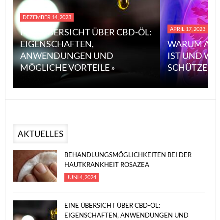
DEZEMBER 14, 2023
APRIL 17, 2023
EINE ÜBERSICHT ÜBER CBD-ÖL:
EIGENSCHAFTEN,
WARUM ASB
ANWENDUNGEN UND
IST UND WI
MÖGLICHE VORTEILE »
SCHÜTZEN 
AKTUELLES
BEHANDLUNGSMÖGLICHKEITEN BEI DER
HAUTKRANKHEIT ROSAZEA
JUNI 4, 2024
EINE ÜBERSICHT ÜBER CBD-ÖL:
EIGENSCHAFTEN, ANWENDUNGEN UND