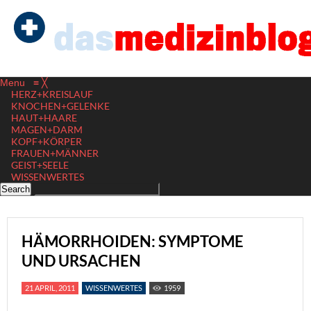
Menu
≡
╳
HERZ+KREISLAUF
KNOCHEN+GELENKE
HAUT+HAARE
MAGEN+DARM
KOPF+KÖRPER
FRAUEN+MÄNNER
GEIST+SEELE
WISSENWERTES
HÄMORRHOIDEN: SYMPTOME
UND URSACHEN
21 APRIL, 2011
WISSENWERTES
1959