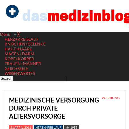
Menu
≡
╳
HERZ+KREISLAUF
KNOCHEN+GELENKE
HAUT+HAARE
MAGEN+DARM
KOPF+KÖRPER
FRAUEN+MÄNNER
GEIST+SEELE
WISSENWERTES
WERBUNG
MEDIZINISCHE VERSORGUNG
DURCH PRIVATE
ALTERSVORSORGE
21 APRIL, 2011
HERZ+KREISLAUF
1955