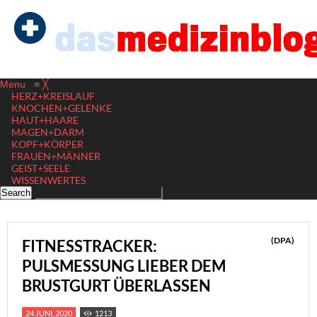
Menu
≡
╳
HERZ+KREISLAUF
KNOCHEN+GELENKE
HAUT+HAARE
MAGEN+DARM
KOPF+KÖRPER
FRAUEN+MÄNNER
GEIST+SEELE
WISSENWERTES
(DPA)
FITNESSTRACKER:
PULSMESSUNG LIEBER DEM
BRUSTGURT ÜBERLASSEN
24 JUNI, 2020
1213