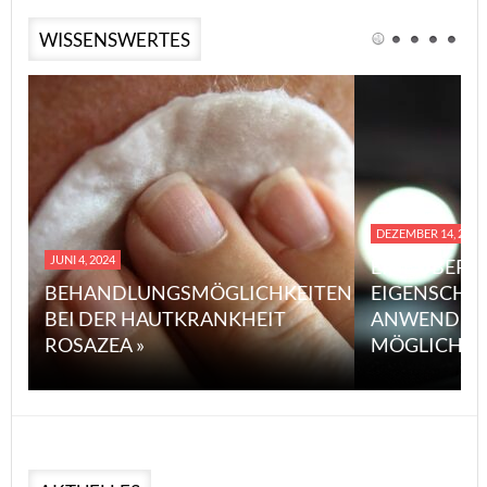
WISSENSWERTES
DEZEMBER 14, 2023
JUNI 4, 2024
EINE ÜBERS
BEHANDLUNGSMÖGLICHKEITEN
EIGENSCHA
BEI DER HAUTKRANKHEIT
ANWENDUN
ROSAZEA »
MÖGLICHE V