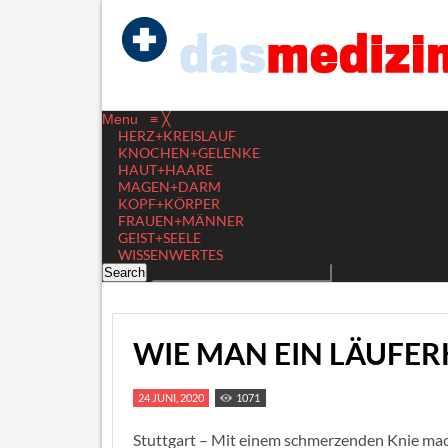
Menu
≡
╳
HERZ+KREISLAUF
KNOCHEN+GELENKE
HAUT+HAARE
MAGEN+DARM
KOPF+KÖRPER
FRAUEN+MÄNNER
GEIST+SEELE
WISSENWERTES
WIE MAN EIN LÄUFER
24 JUNI, 2020
1071
Stuttgart – Mit einem schmerzenden Knie mac