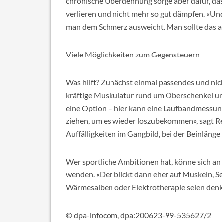
chronische Überdehnung sorge aber dafür, das
verlieren und nicht mehr so gut dämpfen. «Un
man dem Schmerz ausweicht. Man sollte das al
Viele Möglichkeiten zum Gegensteuern
Was hilft? Zunächst einmal passendes und nic
kräftige Muskulatur rund um Oberschenkel un
eine Option – hier kann eine Laufbandmessung
ziehen, um es wieder loszubekommen», sagt Re
Auffälligkeiten im Gangbild, bei der Beinlänge
Wer sportliche Ambitionen hat, könne sich an 
wenden. «Der blickt dann eher auf Muskeln, S
Wärmesalben oder Elektrotherapie seien denk
© dpa-infocom, dpa:200623-99-535627/2