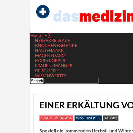
Menu
≡
╳
HERZ+KREISLAUF
KNOCHEN+GELENKE
HAUT+HAARE
MAGEN+DARM
KOPF+KÖRPER
FRAUEN+MÄNNER
GEIST+SEELE
WISSENWERTES
EINER ERKÄLTUNG VO
18 SEPTEMBER, 2014
WISSENWERTES
2282
Speziell die kommenden Herbst- und Winterm