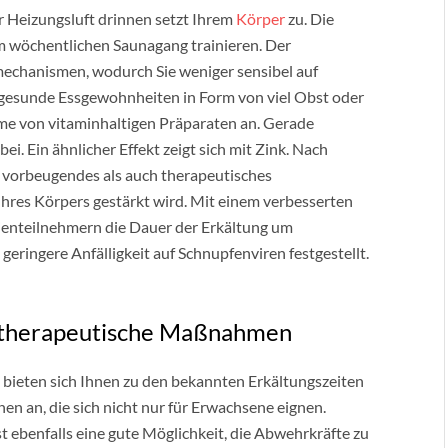
 Heizungsluft drinnen setzt Ihrem
Körper
zu. Die
 wöchentlichen Saunagang trainieren. Der
echanismen, wodurch Sie weniger sensibel auf
 gesunde Essgewohnheiten in Form von viel Obst oder
me von vitaminhaltigen Präparaten an. Gerade
i. Ein ähnlicher Effekt zeigt sich mit Zink. Nach
 vorbeugendes als auch therapeutisches
hres Körpers gestärkt wird. Mit einem verbesserten
ienteilnehmern die Dauer der Erkältung um
 geringere Anfälligkeit auf Schnupfenviren festgestellt.
h therapeutische Maßnahmen
 bieten sich Ihnen zu den bekannten Erkältungszeiten
n an, die sich nicht nur für Erwachsene eignen.
ist ebenfalls eine gute Möglichkeit, die Abwehrkräfte zu