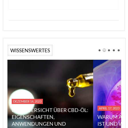
WISSENSWERTES
DEZEMBER 14, 2023
APRIL 17, 2023
EINE ÜBERSICHT ÜBER CBD-ÖL:
EIGENSCHAFTEN,
WARUM ASB
ANWENDUNGEN UND
IST UND WI