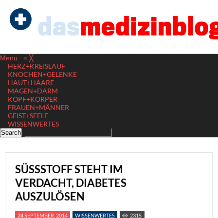
Menu
≡
╳
HERZ+KREISLAUF
KNOCHEN+GELENKE
HAUT+HAARE
MAGEN+DARM
KOPF+KÖRPER
FRAUEN+MÄNNER
GEIST+SEELE
WISSENWERTES
SÜSSSTOFF STEHT IM V
ERDACHT, DIABETES A
USZULÖSEN
24 SEPTEMBER, 2014
WISSENWERTES
2315