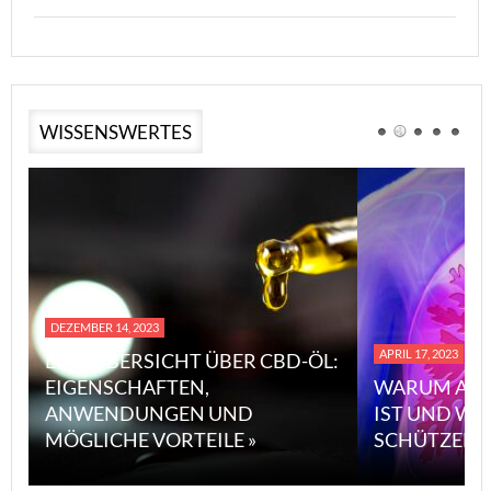
WISSENSWERTES
DEZEMBER 14, 2023
APRIL 17, 2023
EINE ÜBERSICHT ÜBER CBD-ÖL:
EIGENSCHAFTEN,
WARUM ASB
ANWENDUNGEN UND
IST UND WI
MÖGLICHE VORTEILE »
SCHÜTZEN 