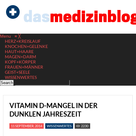
Menu
≡
╳
HERZ+KREISLAUF
KNOCHEN+GELENKE
HAUT+HAARE
MAGEN+DARM
KOPF+KÖRPER
FRAUEN+MÄNNER
GEIST+SEELE
WISSENWERTES
VITAMIN D-MANGEL IN DER
DUNKLEN JAHRESZEIT
11 SEPTEMBER, 2014
WISSENWERTES
2230