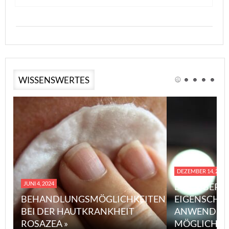
WISSENSWERTES
DEZEMBER 14, 2023
JUNI 4, 2024
EINE ÜBERS
BEHANDLUNGSMÖGLICHKEITEN
EIGENSCHA
BEI DER HAUTKRANKHEIT
ANWENDUN
ROSAZEA »
MÖGLICHE V