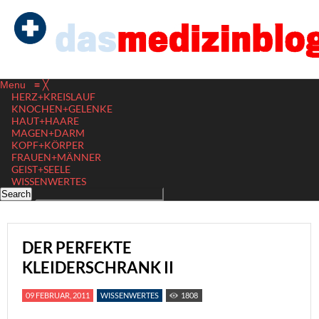
Menu
≡
╳
HERZ+KREISLAUF
KNOCHEN+GELENKE
HAUT+HAARE
MAGEN+DARM
KOPF+KÖRPER
FRAUEN+MÄNNER
GEIST+SEELE
WISSENWERTES
DER PERFEKTE
KLEIDERSCHRANK II
09 FEBRUAR, 2011
WISSENWERTES
1808