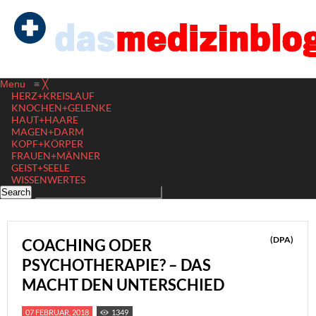
Menu
≡
╳
HERZ+KREISLAUF
KNOCHEN+GELENKE
HAUT+HAARE
MAGEN+DARM
KOPF+KÖRPER
FRAUEN+MÄNNER
GEIST+SEELE
WISSENWERTES
(DPA)
COACHING ODER
PSYCHOTHERAPIE? – DAS
MACHT DEN UNTERSCHIED
07 FEBRUAR, 2018
1349