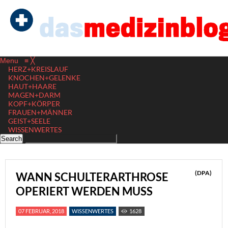
Menu
≡
╳
HERZ+KREISLAUF
KNOCHEN+GELENKE
HAUT+HAARE
MAGEN+DARM
KOPF+KÖRPER
FRAUEN+MÄNNER
GEIST+SEELE
WISSENWERTES
(DPA)
WANN SCHULTERARTHROSE
OPERIERT WERDEN MUSS
07 FEBRUAR, 2018
WISSENWERTES
1628