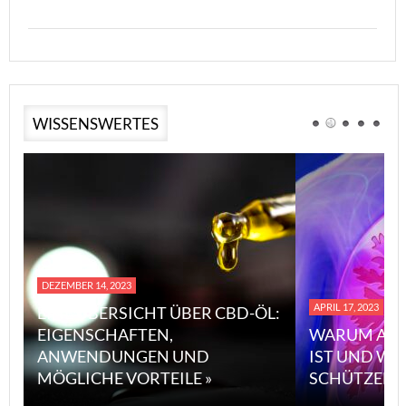
WISSENSWERTES
DEZEMBER 14, 2023
APRIL 17, 2023
EINE ÜBERSICHT ÜBER CBD-ÖL:
EIGENSCHAFTEN,
WARUM ASB
ANWENDUNGEN UND
IST UND WI
MÖGLICHE VORTEILE »
SCHÜTZEN 