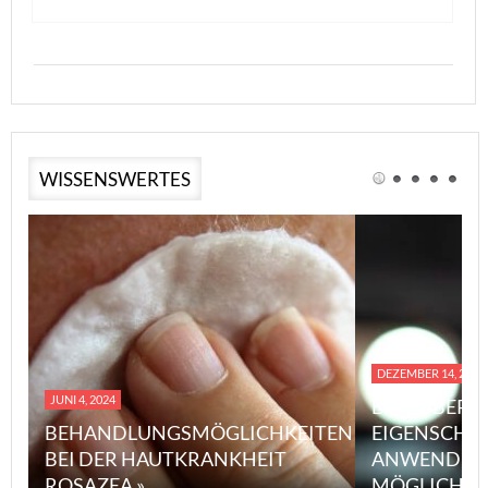
WISSENSWERTES
DEZEMBER 14, 2023
JUNI 4, 2024
EINE ÜBERS
BEHANDLUNGSMÖGLICHKEITEN
EIGENSCHA
BEI DER HAUTKRANKHEIT
ANWENDUN
ROSAZEA »
MÖGLICHE V