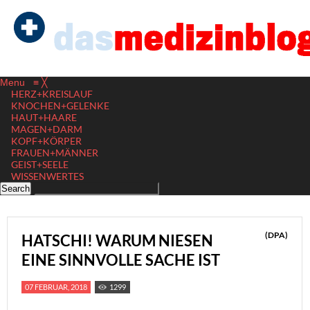
Menu
≡
╳
HERZ+KREISLAUF
KNOCHEN+GELENKE
HAUT+HAARE
MAGEN+DARM
KOPF+KÖRPER
FRAUEN+MÄNNER
GEIST+SEELE
WISSENWERTES
(DPA)
HATSCHI! WARUM NIESEN
EINE SINNVOLLE SACHE IST
07 FEBRUAR, 2018
1299