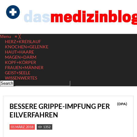
Menu
≡
╳
HERZ+KREISLAUF
KNOCHEN+GELENKE
HAUT+HAARE
MAGEN+DARM
KOPF+KÖRPER
FRAUEN+MÄNNER
GEIST+SEELE
WISSENWERTES
(DPA)
BESSERE GRIPPE-IMPFUNG PER
EILVERFAHREN
01 MÄRZ, 2018
1352