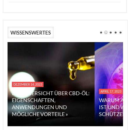
WISSENSWERTES
DEZEMBER 14, 2023
APRIL 17, 2023
EINE ÜBERSICHT ÜBER CBD-ÖL:
EIGENSCHAFTEN,
WARUM ASB
ANWENDUNGEN UND
IST UND WI
MÖGLICHE VORTEILE »
SCHÜTZEN 