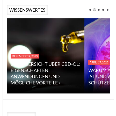
WISSENSWERTES
DEZEMBER 14, 2023
APRIL 17, 2023
EINE ÜBERSICHT ÜBER CBD-ÖL:
EIGENSCHAFTEN,
WARUM ASB
ANWENDUNGEN UND
IST UND WI
MÖGLICHE VORTEILE »
SCHÜTZEN 