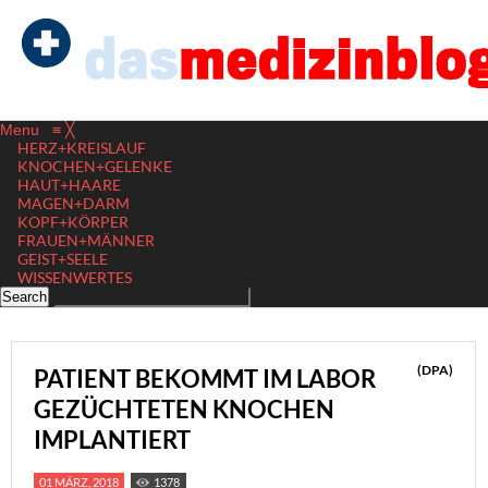
Menu
≡
╳
HERZ+KREISLAUF
KNOCHEN+GELENKE
HAUT+HAARE
MAGEN+DARM
KOPF+KÖRPER
FRAUEN+MÄNNER
GEIST+SEELE
WISSENWERTES
(DPA)
PATIENT BEKOMMT IM LABOR
GEZÜCHTETEN KNOCHEN
IMPLANTIERT
01 MÄRZ, 2018
1378