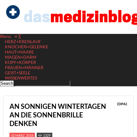
Menu
≡
╳
HERZ+KREISLAUF
KNOCHEN+GELENKE
HAUT+HAARE
MAGEN+DARM
KOPF+KÖRPER
FRAUEN+MÄNNER
GEIST+SEELE
WISSENWERTES
(DPA)
AN SONNIGEN WINTERTAGEN
AN DIE SONNENBRILLE
DENKEN
02 MÄRZ, 2018
1329