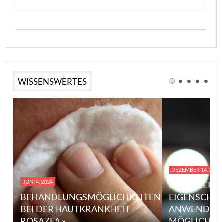
WISSENSWERTES
DEZEMBER 14, 2023
JUNI 4, 2024
EINE ÜBERS
BEHANDLUNGSMÖGLICHKEITEN
EIGENSCHA
BEI DER HAUTKRANKHEIT
ANWENDUN
ROSAZEA »
MÖGLICHE V