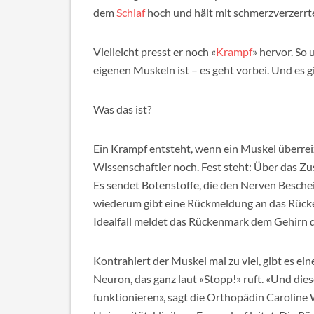
dem
Schlaf
hoch und hält mit schmerzverzerrt
Vielleicht presst er noch «
Krampf
» hervor. So
eigenen Muskeln ist – es geht vorbei. Und es gi
Was das ist?
Ein Krampf entsteht, wenn ein Muskel überrei
Wissenschaftler noch. Fest steht: Über das 
Es sendet Botenstoffe, die den Nerven Besche
wiederum gibt eine Rückmeldung an das Rüc
Idealfall meldet das Rückenmark dem Gehirn da
Kontrahiert der Muskel mal zu viel, gibt es ei
Neuron, das ganz laut «Stopp!» ruft. «Und die
funktionieren», sagt die Orthopädin Caroline