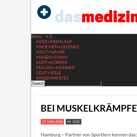
Menu
≡
╳
HERZ+KREISLAUF
KNOCHEN+GELENKE
HAUT+HAARE
MAGEN+DARM
KOPF+KÖRPER
FRAUEN+MÄNNER
GEIST+SEELE
WISSENWERTES
BEI MUSKELKRÄMPFE
27 JUNI, 2018
1232
Hamburg – Partner von Sportlern kennen das: