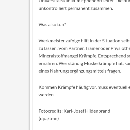
Universitätsklinikum Eppendorf leitet. Die Rüc
unkontrolliert permanent zusammen.
Was also tun?
Werkmeister zufolge hilft in der Situation se
zu lassen. Vom Partner, Trainer oder Physioth
Mineralstoffmangel Krämpfe. Entsprechend sei
ernähren. Wer ständig Muskelkrämpfe hat, ka
eines Nahrungsergänzungsmittels fragen.
Kommen Krämpfe häufig vor, muss eventuell e
werden.
Fotocredits: Karl-Josef Hildenbrand
(dpa/tmn)