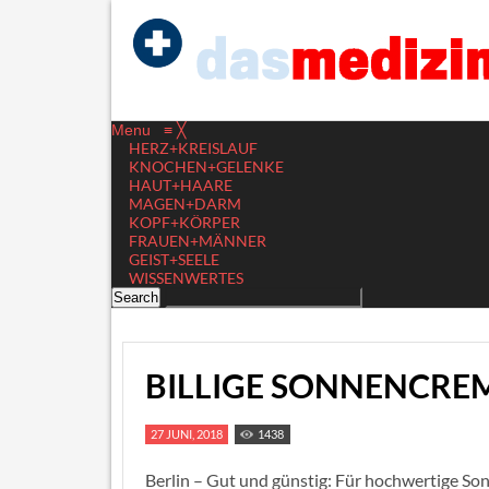
Menu
≡
╳
HERZ+KREISLAUF
KNOCHEN+GELENKE
HAUT+HAARE
MAGEN+DARM
KOPF+KÖRPER
FRAUEN+MÄNNER
GEIST+SEELE
WISSENWERTES
BILLIGE SONNENCREM
27 JUNI, 2018
1438
Berlin – Gut und günstig: Für hochwertige So