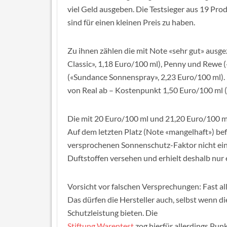
viel Geld ausgeben. Die Testsieger aus 19 Pro
sind für einen kleinen Preis zu haben.
Zu ihnen zählen die mit Note «sehr gut» ausg
Classic», 1,18 Euro/100 ml), Penny und Rewe 
(«Sundance Sonnenspray», 2,23 Euro/100 ml). 
von Real ab – Kostenpunkt 1,50 Euro/100 ml 
Die mit 20 Euro/100 ml und 21,20 Euro/100 ml
Auf dem letzten Platz (Note «mangelhaft») bef
versprochenen Sonnenschutz-Faktor nicht ein.
Duftstoffen versehen und erhielt deshalb nur 
Vorsicht vor falschen Versprechungen: Fast al
Das dürfen die Hersteller auch, selbst wenn d
Schutzleistung bieten. Die
Stiftung Warentest
zog hierfür allerdings Punk