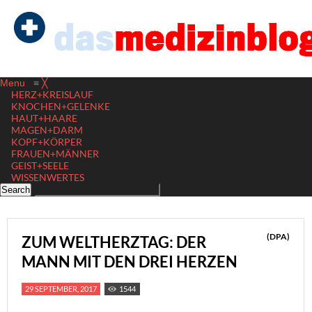
Menu
≡
╳
HERZ+KREISLAUF
KNOCHEN+GELENKE
HAUT+HAARE
MAGEN+DARM
KOPF+KÖRPER
FRAUEN+MÄNNER
GEIST+SEELE
WISSENWERTES
(DPA)
ZUM WELTHERZTAG: DER
MANN MIT DEN DREI HERZEN
29 SEPTEMBER, 2017
1544