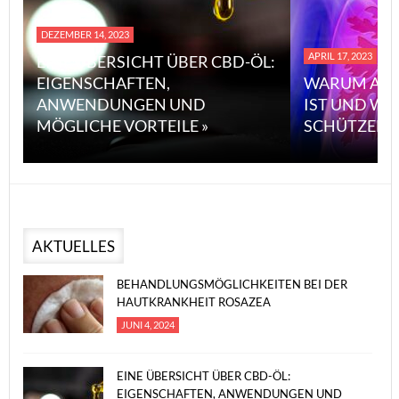
APRIL 17, 2023
CHT ÜBER CBD-ÖL:
TEN,
WARUM ASBEST SO GEFÄHRLI
EN UND
IST UND WIE MAN SICH DAVO
RTEILE »
SCHÜTZEN KANN »
AKTUELLES
BEHANDLUNGSMÖGLICHKEITEN BEI DER
HAUTKRANKHEIT ROSAZEA
JUNI 4, 2024
EINE ÜBERSICHT ÜBER CBD-ÖL:
EIGENSCHAFTEN, ANWENDUNGEN UND