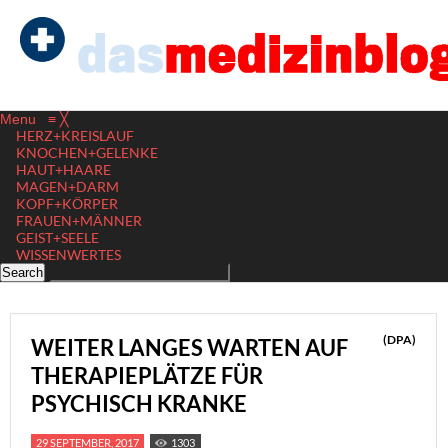
Menu
≡
╳
HERZ+KREISLAUF
KNOCHEN+GELENKE
HAUT+HAARE
MAGEN+DARM
KOPF+KÖRPER
FRAUEN+MÄNNER
GEIST+SEELE
WISSENWERTES
(DPA)
WEITER LANGES WARTEN AUF
THERAPIEPLÄTZE FÜR
PSYCHISCH KRANKE
29 SEPTEMBER, 2017
1303