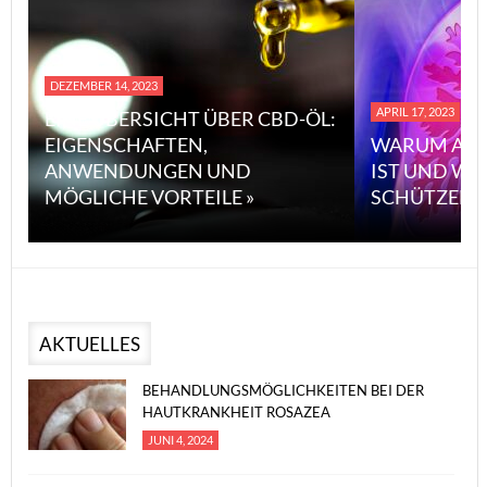
DEZEMBER 14, 2023
APRIL 17, 2023
EINE ÜBERSICHT ÜBER CBD-ÖL:
EIGENSCHAFTEN,
WARUM ASB
ANWENDUNGEN UND
IST UND WI
MÖGLICHE VORTEILE »
SCHÜTZEN 
AKTUELLES
BEHANDLUNGSMÖGLICHKEITEN BEI DER
HAUTKRANKHEIT ROSAZEA
JUNI 4, 2024