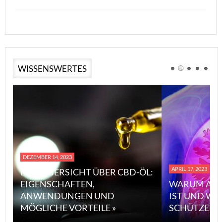
WISSENSWERTES
DEZEMBER 14, 2023
APRIL 17, 2023
EINE ÜBERSICHT ÜBER CBD-ÖL:
EIGENSCHAFTEN,
WARUM ASB
ANWENDUNGEN UND
IST UND WI
MÖGLICHE VORTEILE »
SCHÜTZEN 