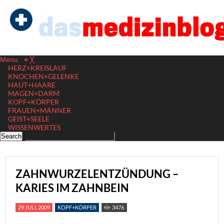
Menu
≡
╳
HERZ+KREISLAUF
KNOCHEN+GELENKE
HAUT+HAARE
MAGEN+DARM
KOPF+KÖRPER
FRAUEN+MÄNNER
GEIST+SEELE
WISSENWERTES
ZAHNWURZELENTZÜNDUNG –
KARIES IM ZAHNBEIN
29 JULI, 2009
KOPF+KÖRPER
3476