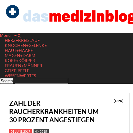
Menu
≡
╳
HERZ+KREISLAUF
KNOCHEN+GELENKE
HAUT+HAARE
MAGEN+DARM
KOPF+KÖRPER
FRAUEN+MÄNNER
GEIST+SEELE
WISSENWERTES
(DPA)
ZAHL DER
RAUCHERKRANKHEITEN UM
30 PROZENT ANGESTIEGEN
01 JUNI, 2017
3215