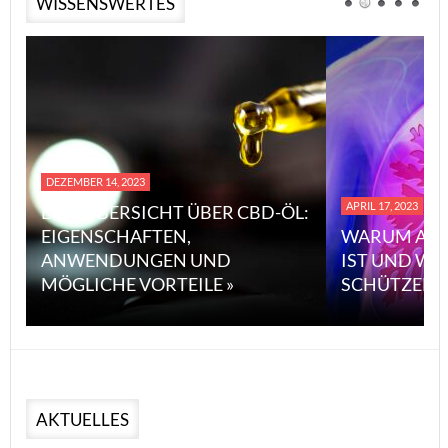
WISSENSWERTES
DEZEMBER 14, 2023
APRIL 17, 2023
EINE ÜBERSICHT ÜBER CBD-ÖL:
EIGENSCHAFTEN,
WARUM ASB
ANWENDUNGEN UND
IST UND WI
MÖGLICHE VORTEILE »
SCHÜTZEN 
AKTUELLES