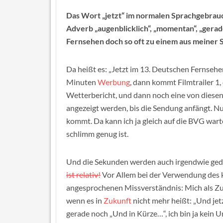
Das Wort „jetzt“ im normalen Sprachgebrau
Adverb „augenblicklich“, „momentan“, „gerad
Fernsehen doch so oft zu einem aus meiner 
Da heißt es: „Jetzt im 13. Deutschen Fernseh
Minuten
Werbung
, dann kommt Filmtrailer 1,
Wetterbericht, und dann noch eine von diese
angezeigt werden, bis die Sendung anfängt. N
kommt. Da kann ich ja gleich auf die BVG war
schlimm genug ist.
Und die Sekunden werden auch irgendwie ged
ist relativ!
Vor Allem bei der Verwendung des k
angesprochenen Missverständnis: Mich als Zu
wenn es in
Zukunft
nicht mehr heißt: „Und je
gerade noch „Und in Kürze…“, ich bin ja kein