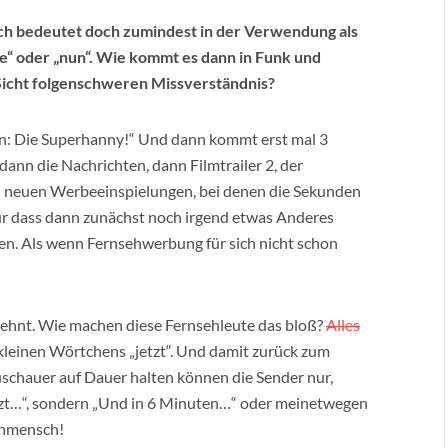
ch bedeutet doch zumindest in der Verwendung als
e“ oder „nun“. Wie kommt es dann in Funk und
Sicht folgenschweren Missverständnis?
en: Die Superhanny!“ Und dann kommt erst mal 3
 dann die Nachrichten, dann Filmtrailer 2, der
n neuen Werbeeinspielungen, bei denen die Sekunden
ur dass dann zunächst noch irgend etwas Anderes
ten. Als wenn Fernsehwerbung für sich nicht schon
ehnt. Wie machen diese Fernsehleute das bloß?
Alles
leinen Wörtchens „jetzt“. Und damit zurück zum
schauer auf Dauer halten können die Sender nur,
tzt…“, sondern „Und in 6 Minuten…“ oder meinetwegen
 Unmensch!