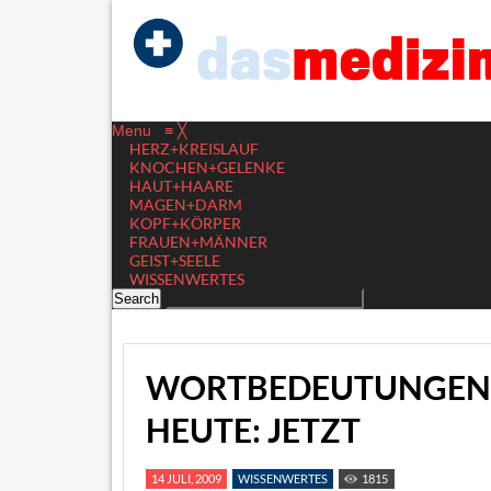
Menu
≡
╳
HERZ+KREISLAUF
KNOCHEN+GELENKE
HAUT+HAARE
MAGEN+DARM
KOPF+KÖRPER
FRAUEN+MÄNNER
GEIST+SEELE
WISSENWERTES
WORTBEDEUTUNGEN I
HEUTE: JETZT
14 JULI, 2009
WISSENWERTES
1815