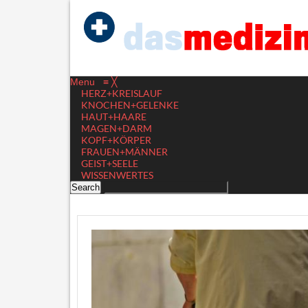
Menu
≡
╳
HERZ+KREISLAUF
KNOCHEN+GELENKE
HAUT+HAARE
MAGEN+DARM
KOPF+KÖRPER
FRAUEN+MÄNNER
GEIST+SEELE
WISSENWERTES