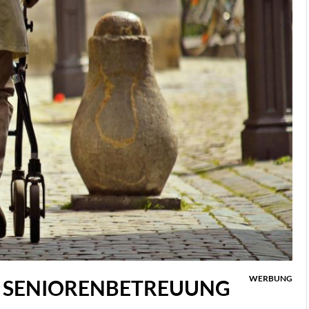
JUNI 4, 2024
BEHANDLUNGSMÖGL
BEI DER HAUTKRANK
ROSAZEA »
WERBUNG
IE SENIORENBETREUUNG