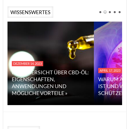
WISSENSWERTES
DEZEMBER 14, 2023
APRIL 17, 2023
EINE ÜBERSICHT ÜBER CBD-ÖL:
EIGENSCHAFTEN,
WARUM ASB
ANWENDUNGEN UND
IST UND WI
MÖGLICHE VORTEILE »
SCHÜTZEN 