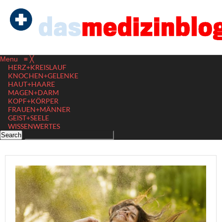
Menu
≡
╳
HERZ+KREISLAUF
KNOCHEN+GELENKE
HAUT+HAARE
MAGEN+DARM
KOPF+KÖRPER
FRAUEN+MÄNNER
GEIST+SEELE
WISSENWERTES