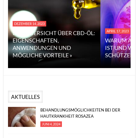
DEZEMBER 14, 2023
APRIL 17, 2023
EINE ÜBERSICHT ÜBER CBD-ÖL:
EIGENSCHAFTEN,
WARUM ASB
ANWENDUNGEN UND
IST UND WI
MÖGLICHE VORTEILE »
SCHÜTZEN 
AKTUELLES
BEHANDLUNGSMÖGLICHKEITEN BEI DER
HAUTKRANKHEIT ROSAZEA
JUNI 4, 2024