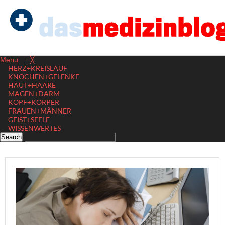
Menu
≡
╳
HERZ+KREISLAUF
KNOCHEN+GELENKE
HAUT+HAARE
MAGEN+DARM
KOPF+KÖRPER
FRAUEN+MÄNNER
GEIST+SEELE
WISSENWERTES