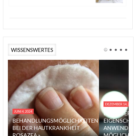
WISSENSWERTES
DEZEMBER 14, 2023
JUNI 4, 2024
EINE ÜBERS
BEHANDLUNGSMÖGLICHKEITEN
EIGENSCHA
BEI DER HAUTKRANKHEIT
ANWENDUN
ROSAZEA »
MÖGLICHE V