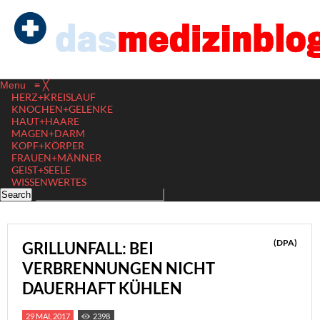
Menu
≡
╳
HERZ+KREISLAUF
KNOCHEN+GELENKE
HAUT+HAARE
MAGEN+DARM
KOPF+KÖRPER
FRAUEN+MÄNNER
GEIST+SEELE
WISSENWERTES
(DPA)
GRILLUNFALL: BEI
VERBRENNUNGEN NICHT
DAUERHAFT KÜHLEN
29 MAI, 2017
2398