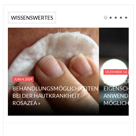
WISSENSWERTES
DEZEMBER 14, 2023
JUNI 4, 2024
EINE ÜBERS
BEHANDLUNGSMÖGLICHKEITEN
EIGENSCHA
BEI DER HAUTKRANKHEIT
ANWENDUN
ROSAZEA »
MÖGLICHE V