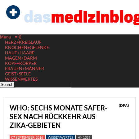
Menu
≡
╳
HERZ+KREISLAUF
KNOCHEN+GELENKE
HAUT+HAARE
MAGEN+DARM
KOPF+KÖRPER
FRAUEN+MÄNNER
GEIST+SEELE
WISSENWERTES
(DPA)
WHO: SECHS MONATE SAFER-
SEX NACH RÜCKKEHR AUS
ZIKA-GEBIETEN
07 SEPTEMBER, 2016
WISSENWERTES
1329