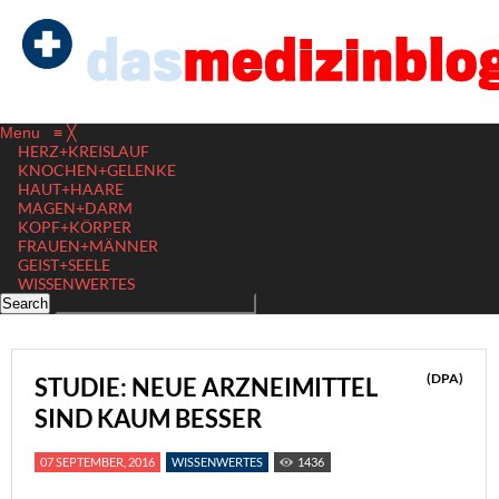
Menu
≡
╳
HERZ+KREISLAUF
KNOCHEN+GELENKE
HAUT+HAARE
MAGEN+DARM
KOPF+KÖRPER
FRAUEN+MÄNNER
GEIST+SEELE
WISSENWERTES
(DPA)
STUDIE: NEUE ARZNEIMITTEL
SIND KAUM BESSER
07 SEPTEMBER, 2016
WISSENWERTES
1436