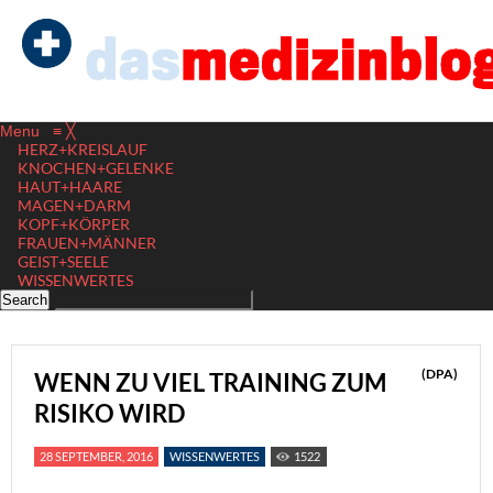
Menu
≡
╳
HERZ+KREISLAUF
KNOCHEN+GELENKE
HAUT+HAARE
MAGEN+DARM
KOPF+KÖRPER
FRAUEN+MÄNNER
GEIST+SEELE
WISSENWERTES
(DPA)
WENN ZU VIEL TRAINING ZUM
RISIKO WIRD
28 SEPTEMBER, 2016
WISSENWERTES
1522