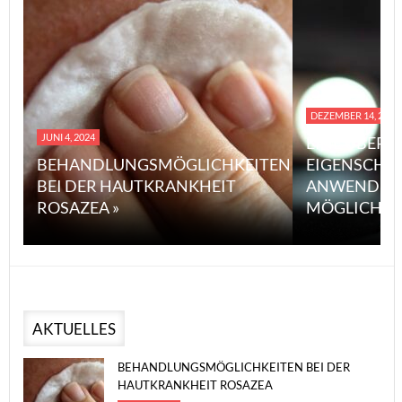
DEZEMBER 14, 2023
JUNI 4, 2024
EINE ÜBERS
BEHANDLUNGSMÖGLICHKEITEN
EIGENSCHA
BEI DER HAUTKRANKHEIT
ANWENDUN
ROSAZEA »
MÖGLICHE V
AKTUELLES
BEHANDLUNGSMÖGLICHKEITEN BEI DER
HAUTKRANKHEIT ROSAZEA