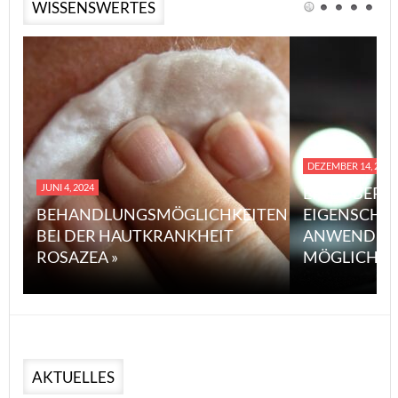
WISSENSWERTES
DEZEMBER 14, 2023
JUNI 4, 2024
EINE ÜBERS
BEHANDLUNGSMÖGLICHKEITEN
EIGENSCHA
BEI DER HAUTKRANKHEIT
ANWENDUN
ROSAZEA »
MÖGLICHE V
AKTUELLES