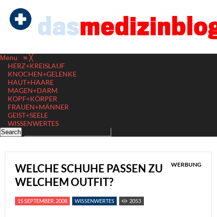
Menu
≡
╳
HERZ+KREISLAUF
KNOCHEN+GELENKE
HAUT+HAARE
MAGEN+DARM
KOPF+KÖRPER
FRAUEN+MÄNNER
GEIST+SEELE
WISSENWERTES
WERBUNG
WELCHE SCHUHE PASSEN ZU
WELCHEM OUTFIT?
15 SEPTEMBER, 2008
WISSENWERTES
2053