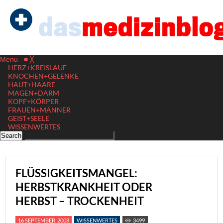
Menu
≡
╳
HERZ+KREISLAUF
KNOCHEN+GELENKE
HAUT+HAARE
MAGEN+DARM
KOPF+KÖRPER
FRAUEN+MÄNNER
GEIST+SEELE
WISSENWERTES
FLÜSSIGKEITSMANGEL:
HERBSTKRANKHEIT ODER
HERBST – TROCKENHEIT
16 SEPTEMBER, 2008
WISSENWERTES
3499