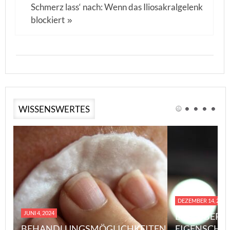
Schmerz lass‘ nach: Wenn das Iliosakralgelenk
blockiert
»
WISSENSWERTES
DEZEMBER 14, 2023
JUNI 4, 2024
EINE ÜBERS
BEHANDLUNGSMÖGLICHKEITEN
EIGENSCHA