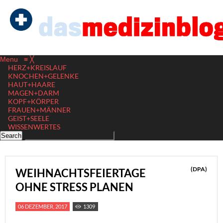
Menu
≡
╳
HERZ+KREISLAUF
KNOCHEN+GELENKE
HAUT+HAARE
MAGEN+DARM
KOPF+KÖRPER
FRAUEN+MÄNNER
GEIST+SEELE
WISSENWERTES
(DPA)
WEIHNACHTSFEIERTAGE
OHNE STRESS PLANEN
06 DEZEMBER, 2017
1309