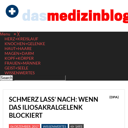
Menu
≡
╳
HERZ+KREISLAUF
KNOCHEN+GELENKE
HAUT+HAARE
MAGEN+DARM
KOPF+KÖRPER
FRAUEN+MÄNNER
GEIST+SEELE
WISSENWERTES
(DPA)
SCHMERZ LASS‘ NACH: WENN
DAS ILIOSAKRALGELENK
BLOCKIERT
06 DEZEMBER, 2017
WISSENWERTES
1493