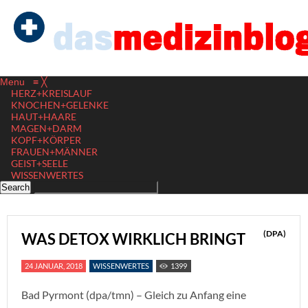
Menu
≡
╳
HERZ+KREISLAUF
KNOCHEN+GELENKE
HAUT+HAARE
MAGEN+DARM
KOPF+KÖRPER
FRAUEN+MÄNNER
GEIST+SEELE
WISSENWERTES
(DPA)
WAS DETOX WIRKLICH BRINGT
24 JANUAR, 2018
WISSENWERTES
1399
Bad Pyrmont (dpa/tmn) – Gleich zu Anfang eine