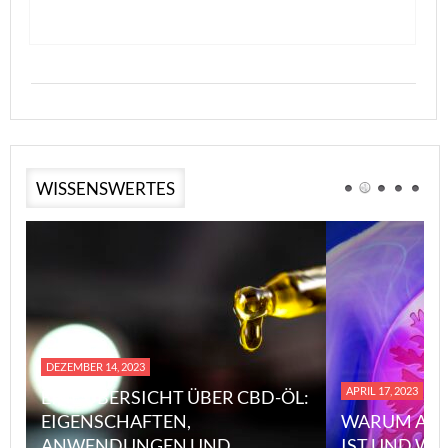
WISSENSWERTES
DEZEMBER 14, 2023
APRIL 17, 2023
EINE ÜBERSICHT ÜBER CBD-ÖL:
EIGENSCHAFTEN,
WARUM ASB
ANWENDUNGEN UND
IST UND WI