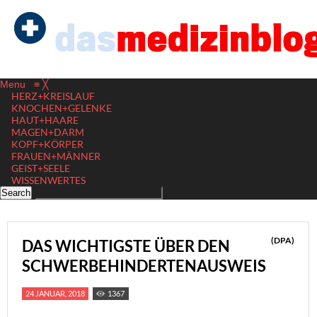
Menu
≡
╳
HERZ+KREISLAUF
KNOCHEN+GELENKE
HAUT+HAARE
MAGEN+DARM
KOPF+KÖRPER
FRAUEN+MÄNNER
GEIST+SEELE
WISSENWERTES
(DPA)
DAS WICHTIGSTE ÜBER DEN
SCHWERBEHINDERTENAUSWEIS
24 JANUAR, 2018
1367