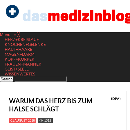
Menu
≡
╳
HERZ+KREISLAUF
KNOCHEN+GELENKE
HAUT+HAARE
MAGEN+DARM
KOPF+KÖRPER
FRAUEN+MÄNNER
GEIST+SEELE
WISSENWERTES
(DPA)
WARUM DAS HERZ BIS ZUM
HALSE SCHLÄGT
01 AUGUST, 2018
1312