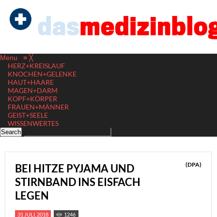
Menu
≡
╳
HERZ+KREISLAUF
KNOCHEN+GELENKE
HAUT+HAARE
MAGEN+DARM
KOPF+KÖRPER
FRAUEN+MÄNNER
GEIST+SEELE
WISSENWERTES
(DPA)
BEI HITZE PYJAMA UND
STIRNBAND INS EISFACH
LEGEN
31 JULI, 2018
1246