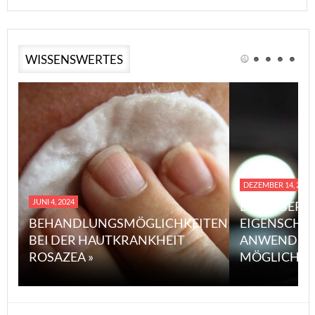
WISSENSWERTES
DEZEMBER 14, 2023
JUNI 4, 2024
EINE ÜBERS
BEHANDLUNGSMÖGLICHKEITEN
EIGENSCHA
BEI DER HAUTKRANKHEIT
ANWENDUN
ROSAZEA »
MÖGLICHE V