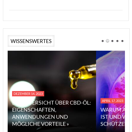
WISSENSWERTES
DEZEMBER 14, 2023
APRIL 17, 2023
EINE ÜBERSICHT ÜBER CBD-ÖL:
EIGENSCHAFTEN,
WARUM ASBES
ANWENDUNGEN UND
IST UND WIE 
MÖGLICHE VORTEILE »
SCHÜTZEN KA