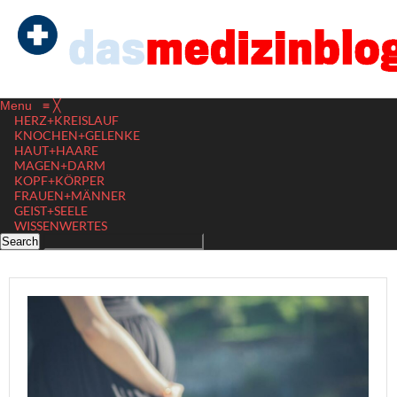
Menu
≡
╳
HERZ+KREISLAUF
KNOCHEN+GELENKE
HAUT+HAARE
MAGEN+DARM
KOPF+KÖRPER
FRAUEN+MÄNNER
GEIST+SEELE
WISSENWERTES