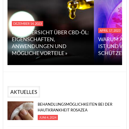
DEZEMBER 14, 2023
APRIL 17, 2023
EINE ÜBERSICHT ÜBER CBD-ÖL:
EIGENSCHAFTEN,
WARUM ASB
ANWENDUNGEN UND
IST UND WI
MÖGLICHE VORTEILE »
SCHÜTZEN 
AKTUELLES
BEHANDLUNGSMÖGLICHKEITEN BEI DER
HAUTKRANKHEIT ROSAZEA
JUNI 4, 2024