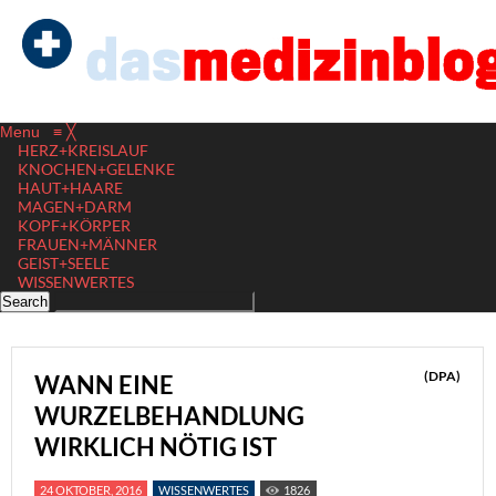
Menu
≡
╳
HERZ+KREISLAUF
KNOCHEN+GELENKE
HAUT+HAARE
MAGEN+DARM
KOPF+KÖRPER
FRAUEN+MÄNNER
GEIST+SEELE
WISSENWERTES
(DPA)
WANN EINE
WURZELBEHANDLUNG
WIRKLICH NÖTIG IST
24 OKTOBER, 2016
WISSENWERTES
1826