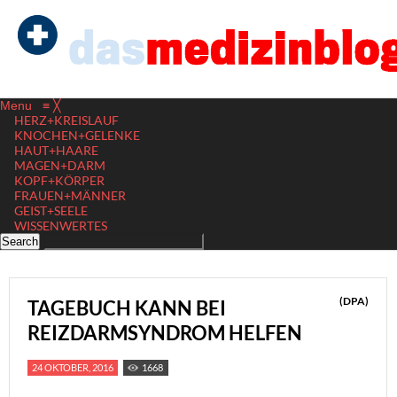
Menu
≡
╳
HERZ+KREISLAUF
KNOCHEN+GELENKE
HAUT+HAARE
MAGEN+DARM
KOPF+KÖRPER
FRAUEN+MÄNNER
GEIST+SEELE
WISSENWERTES
(DPA)
TAGEBUCH KANN BEI
REIZDARMSYNDROM HELFEN
24 OKTOBER, 2016
1668