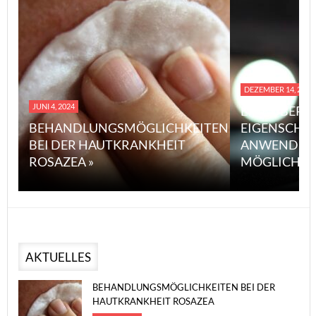
DEZEMBER 14, 2023
JUNI 4, 2024
EINE ÜBERS
BEHANDLUNGSMÖGLICHKEITEN
EIGENSCHA
BEI DER HAUTKRANKHEIT
ANWENDUN
ROSAZEA »
MÖGLICHE V
AKTUELLES
BEHANDLUNGSMÖGLICHKEITEN BEI DER
HAUTKRANKHEIT ROSAZEA