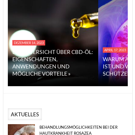
DEZEMBER 14, 2023
APRIL 17, 2023
EINE ÜBERSICHT ÜBER CBD-ÖL:
EIGENSCHAFTEN,
WARUM ASB
ANWENDUNGEN UND
IST UND WI
MÖGLICHE VORTEILE »
SCHÜTZEN 
AKTUELLES
BEHANDLUNGSMÖGLICHKEITEN BEI DER
HAUTKRANKHEIT ROSAZEA