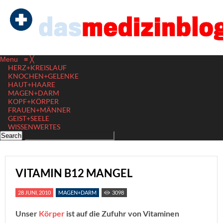
Menu
≡
╳
HERZ+KREISLAUF
KNOCHEN+GELENKE
HAUT+HAARE
MAGEN+DARM
KOPF+KÖRPER
FRAUEN+MÄNNER
GEIST+SEELE
WISSENWERTES
VITAMIN B12 MANGEL
28 JUNI, 2010
MAGEN+DARM
3098
Unser
Körper
ist auf die Zufuhr von Vitaminen