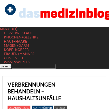
Menu
≡
╳
HERZ+KREISLAUF
KNOCHEN+GELENKE
HAUT+HAARE
MAGEN+DARM
KOPF+KÖRPER
FRAUEN+MÄNNER
GEIST+SEELE
WISSENWERTES
VERBRENNUNGEN
BEHANDELN –
HAUSHALTSUNFÄLLE
25 JANUAR, 2010
KOPF+KÖRPER
2166