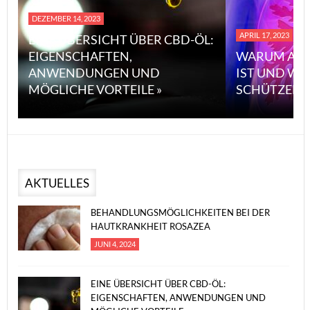
DEZEMBER 14, 2023
APRIL 17, 2023
EINE ÜBERSICHT ÜBER CBD-ÖL:
EIGENSCHAFTEN,
WARUM ASB
ANWENDUNGEN UND
IST UND WI
MÖGLICHE VORTEILE »
SCHÜTZEN 
AKTUELLES
BEHANDLUNGSMÖGLICHKEITEN BEI DER
HAUTKRANKHEIT ROSAZEA
JUNI 4, 2024
EINE ÜBERSICHT ÜBER CBD-ÖL:
EIGENSCHAFTEN, ANWENDUNGEN UND