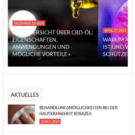
DEZEMBER 14, 2023
APRIL 17, 2023
EINE ÜBERSICHT ÜBER CBD-ÖL:
EIGENSCHAFTEN,
WARUM ASB
ANWENDUNGEN UND
IST UND WI
MÖGLICHE VORTEILE »
SCHÜTZEN 
AKTUELLES
BEHANDLUNGSMÖGLICHKEITEN BEI DER
HAUTKRANKHEIT ROSAZEA
JUNI 4, 2024