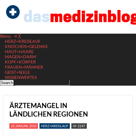
Menu
≡
╳
HERZ+KREISLAUF
KNOCHEN+GELENKE
HAUT+HAARE
MAGEN+DARM
KOPF+KÖRPER
FRAUEN+MÄNNER
GEIST+SEELE
WISSENWERTES
ÄRZTEMANGEL IN
LÄNDLICHEN REGIONEN
22 JANUAR, 2010
HERZ+KREISLAUF
2147