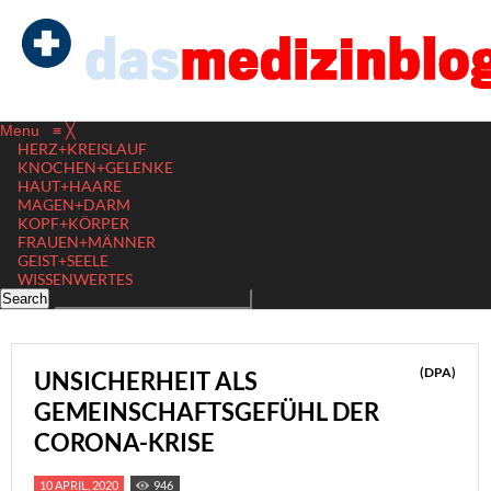
Menu
≡
╳
HERZ+KREISLAUF
KNOCHEN+GELENKE
HAUT+HAARE
MAGEN+DARM
KOPF+KÖRPER
FRAUEN+MÄNNER
GEIST+SEELE
WISSENWERTES
(DPA)
UNSICHERHEIT ALS
GEMEINSCHAFTSGEFÜHL DER
CORONA-KRISE
10 APRIL, 2020
946