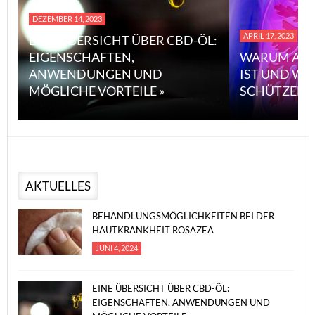
DEZEMBER 14, 2023
APRIL 17, 2023
EINE ÜBERSICHT ÜBER CBD-ÖL:
EIGENSCHAFTEN,
WARUM ASB
ANWENDUNGEN UND
IST UND WI
MÖGLICHE VORTEILE »
SCHÜTZEN 
AKTUELLES
BEHANDLUNGSMÖGLICHKEITEN BEI DER
HAUTKRANKHEIT ROSAZEA
JUNI 4, 2024
EINE ÜBERSICHT ÜBER CBD-ÖL:
EIGENSCHAFTEN, ANWENDUNGEN UND