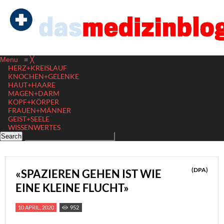
Menu
≡
╳
HERZ+KREISLAUF
KNOCHEN+GELENKE
HAUT+HAARE
MAGEN+DARM
KOPF+KÖRPER
FRAUEN+MÄNNER
GEIST+SEELE
WISSENWERTES
(DPA)
«SPAZIEREN GEHEN IST WIE
EINE KLEINE FLUCHT»
10 APRIL, 2020
952