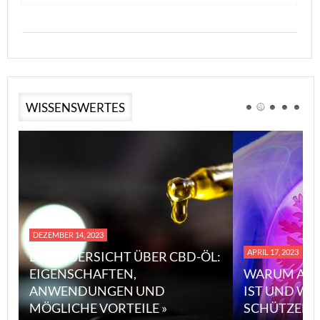
WISSENSWERTES
DEZEMBER 14, 2023
APRIL 17, 2023
EINE ÜBERSICHT ÜBER CBD-ÖL:
EIGENSCHAFTEN,
WARUM ASB
ANWENDUNGEN UND
IST UND WI
MÖGLICHE VORTEILE »
SCHÜTZEN 