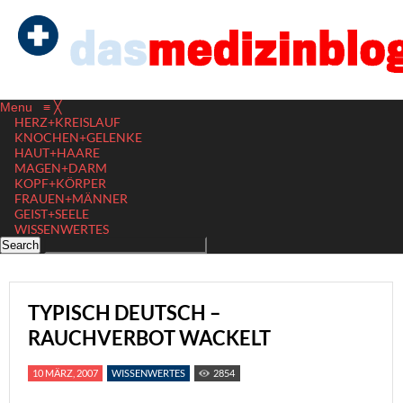
Menu
≡
╳
HERZ+KREISLAUF
KNOCHEN+GELENKE
HAUT+HAARE
MAGEN+DARM
KOPF+KÖRPER
FRAUEN+MÄNNER
GEIST+SEELE
WISSENWERTES
TYPISCH DEUTSCH –
RAUCHVERBOT WACKELT
10 MÄRZ, 2007
WISSENWERTES
2854