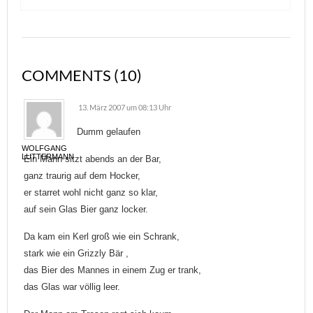
COMMENTS (10)
13. März 2007 um 08:13 Uhr
Dumm gelaufen
WOLFGANG
LUTTERMANN
Ein Mann sitzt abends an der Bar,
ganz traurig auf dem Hocker,
er starret wohl nicht ganz so klar,
auf sein Glas Bier ganz locker.
Da kam ein Kerl groß wie ein Schrank,
stark wie ein Grizzly Bär ,
das Bier des Mannes in einem Zug er trank,
das Glas war völlig leer.