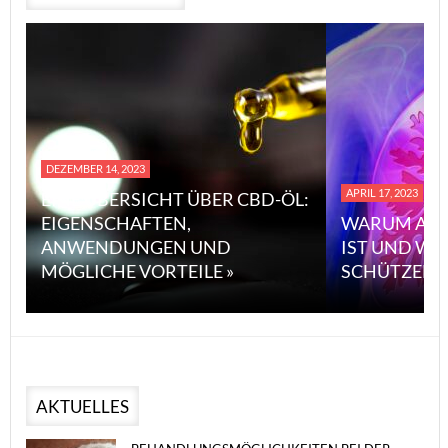
DEZEMBER 14, 2023
APRIL 17, 2023
EINE ÜBERSICHT ÜBER CBD-ÖL:
EIGENSCHAFTEN,
WARUM ASB
ANWENDUNGEN UND
IST UND WI
MÖGLICHE VORTEILE »
SCHÜTZEN 
AKTUELLES